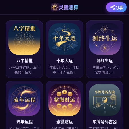
灵镜测算
分享
八字精批
十年大运
测终生运
八字四柱详解、五行
排出8步大运，详批
一生格局总论、命运
强弱、性格…
每十年人生阶…
起伏轨迹、…
流年运程
紫微财运
车牌号码吉凶
全年运势总览，事业
紫微财帛宫主星分
车牌数理分析、五行