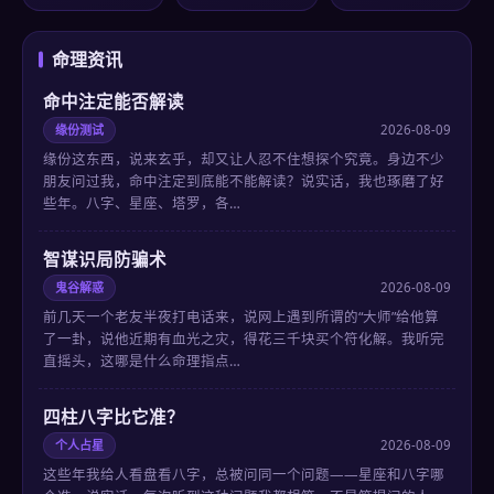
命理资讯
命中注定能否解读
缘份测试
2026-08-09
缘份这东西，说来玄乎，却又让人忍不住想探个究竟。身边不少
朋友问过我，命中注定到底能不能解读？说实话，我也琢磨了好
些年。八字、星座、塔罗，各…
智谋识局防骗术
鬼谷解惑
2026-08-09
前几天一个老友半夜打电话来，说网上遇到所谓的“大师”给他算
了一卦，说他近期有血光之灾，得花三千块买个符化解。我听完
直摇头，这哪是什么命理指点…
四柱八字比它准？
个人占星
2026-08-09
这些年我给人看盘看八字，总被问同一个问题——星座和八字哪