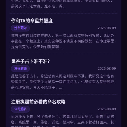
个准。说实话，每次听到这种问题我都想笑。不是笑提问的人，
是笑这个问法本身。准不准，得…
你和TA的命盘共振度
姓名配对
2026-08-09
你有没有遇到过这样的人，第一次见面就觉得特别投缘，说话办
事都在一个频道上？其实这种说不清道不明的默契，在命理学里
是有讲究的。今天咱们就聊聊…
鬼谷子占卜准不准？
鬼谷解惑
2026-08-09
提起鬼谷子占卜，身边总有人问这到底准不准。我研究这个也有
些年头了，见过不少人掐指一算连连点头，也见过有人觉得纯粹
是心理安慰。今天不绕弯子，…
注册执照前必看的命名攻略
公司起名
2026-08-09
执照还没下来，名字先卡住了，这事儿我见太多了。跑去工商核
名，系统里一查，重名、近似、禁用字，三两下就被打回来。其