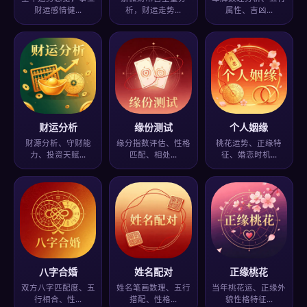
财运感情健…
析，财运走势…
属性、吉凶…
财运分析
缘份测试
个人姻缘
财源分析、守财能
缘分指数评估、性格
桃花运势、正缘特
力、投资天赋…
匹配、相处…
征、婚恋时机…
八字合婚
姓名配对
正缘桃花
双方八字匹配度、五
姓名笔画数理、五行
当年桃花运、正缘外
行相合、性…
搭配、性格…
貌性格特征…