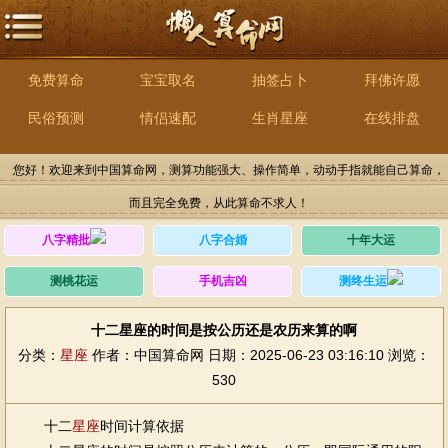
免费算命
宝宝取名
抽签占卜
拜佛许愿
民俗预测
情侣速配
生肖星座
在线排盘
您好！欢迎来到中国算命网，测算功能强大、操作简单，动动手指就能自己算命，
而且完全免费，从此算命不求人！
八字精批
八字合婚
十年大运
测桃花运
手机吉凶
测终生运
十二星座的时间是按公历还是农历来算的啊
分类：
星座
作者：中国算命网
日期：2025-06-23 03:16:10
浏览：
530
十二
星座
时间计算依据