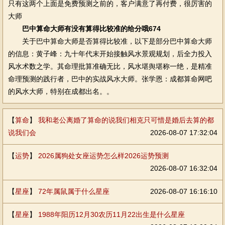
只有这两个上面是免费预测之前的，客户满意了再付费，很厉害的
大师
巴中算命大师有没有算得比较准的给分哦674
关于巴中算命大师是否算得比较准，以下是部分巴中算命大师
的信息：黄子峰：九十年代末开始接触风水景观规划，后全力投入
风水术数之学。其命理批算准确无比，风水堪舆堪称一绝，是精准
命理预测的践行者，巴中的实战风水大师。张学恩：成都算命网吧
的风水大师，特别在成都出名。。
【
算命
】
我和老公离婚了算命的说我们相克只可惜是婚后去算的都
说我们会
2026-08-07 17:32:04
【
运势
】
2026属狗处女座运势怎么样2026运势预测
2026-08-07 16:32:04
【
星座
】
72年属鼠属于什么星座
2026-08-07 16:16:10
【
星座
】
1988年阳历12月30农历11月22出生是什么星座