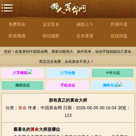
免费算命
宝宝取名
抽签占卜
拜佛许愿
民俗预测
情侣速配
生肖星座
在线排盘
您好！欢迎来到中国算命网，测算功能强大、操作简单，动动手指就能自己算命，
而且完全免费，从此算命不求人！
八字精批
八字合婚
十年大运
测桃花运
手机吉凶
测终生运
那有真正的算命大师
分类：
算命
作者：中国算命网
日期：2026-06-05 00:16:04
浏览：
123
最著名的
算命
大师是哪位