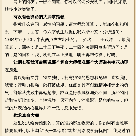
网上的网友，一般不知道。你可以咨询公安机关，问问他们打
掉多少这类骗子。
有没有会算命的大师求指教
指教什么追问：感情的问题，请大师给算算，，能加个扣扣联
系一下嘛，，回答：你八字或生辰提供我八析补充：分析追问：
1994年正月23，半夜两点左右出生的，，姓名，，王跃洋，，帮我
算算，，回答：是二十三下半夜，二十四的凌晨两点多吧追问：是
的，是的回答：我手机现在马上没电，明天再帮你算，好吗。
让朋友帮我算命听说那个算命大师很准那个大师说有桃花劫现
在身边
喜欢标新立异，特立独行；拥有独特的思想和见解，喜欢我行
我素；行动力很强，敢打破成规。优点是具有创新精神和无比的勇
气，能够从失败中再站起来。缺点是行事风格与众不同，历经的困
难和波折比较多。个性沉静，保守内向，消极退让是您的特点，但
您的外表跟内心世界并不一致，您眼光锐。
跪求算命大师
这里没人给你预测的，算的准的都是收费的，你如果有困难事
情要预测可以上淘宝“天一算命馆”或者“河洛易学解忧网”，我见过的