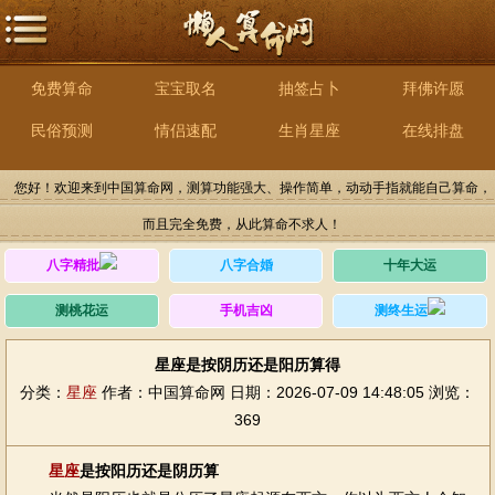
免费算命
宝宝取名
抽签占卜
拜佛许愿
民俗预测
情侣速配
生肖星座
在线排盘
您好！欢迎来到中国算命网，测算功能强大、操作简单，动动手指就能自己算命，
而且完全免费，从此算命不求人！
八字精批
八字合婚
十年大运
测桃花运
手机吉凶
测终生运
星座是按阴历还是阳历算得
分类：
星座
作者：中国算命网
日期：2026-07-09 14:48:05
浏览：
369
星座
是按阳历还是阴历算