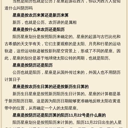
当然是阳历也就是公历了星座起源在西方，你以为西方人会知
道什么叫阴历吗
星座是按农历来算还是新历来算
新历，也就是公历。农历讲的是属相
星座是按什么来农历还是阳历
阳历星座划分是按照阳历来确定的。星座的起源与古巴比伦和
古希腊的天文学有关，它们主要观察的是太阳、月亮和行星的运动
轨迹，这些运动轨迹被投影到星空背景上，形成了不同的星座。因
此，星座的划分是基于地球绕太阳公转的周期，也就是阳历。
星座是按阴历还是阳历
公历也就是阳历，星座是从国外传过来的，外国人也不用阴历
计算日子
星座是按农历生日算的还是按新历生日算的
新历生日星座是按照新历阳历生日计算的。星座的计算都是基
于新历阳历日期。这是因为阳历日期能够更准确地反映太阳在黄道
带中的位置，从而确定一个人的太阳星座。
星座是按阴历还是阳历算的阳历11月22号是什么座的
阳历星座划分是按照阳历来计算的。阳历11月22日出生的人星