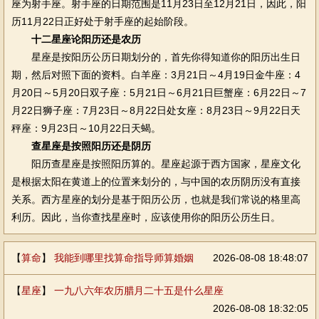
座为射手座。射手座的日期范围是11月23日至12月21日，因此，阳
历11月22日正好处于射手座的起始阶段。
十二星座论阳历还是农历
星座是按阳历公历日期划分的，首先你得知道你的阳历出生日
期，然后对照下面的资料。白羊座：3月21日～4月19日金牛座：4
月20日～5月20日双子座：5月21日～6月21日巨蟹座：6月22日～7
月22日狮子座：7月23日～8月22日处女座：8月23日～9月22日天
秤座：9月23日～10月22日天蝎。
查星座是按照阳历还是阴历
阳历查星座是按照阳历算的。星座起源于西方国家，星座文化
是根据太阳在黄道上的位置来划分的，与中国的农历阴历没有直接
关系。西方星座的划分是基于阳历公历，也就是我们常说的格里高
利历。因此，当你查找星座时，应该使用你的阳历公历生日。
【
算命
】
我能到哪里找算命指导师算婚姻
2026-08-08 18:48:07
【
星座
】
一九八六年农历腊月二十五是什么星座
2026-08-08 18:32:05