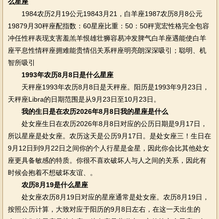
么星座
1984农历2月19公元19843月21，白羊座1987农历8月8公元
19879月30秤座配指数：60星座比重：50：50秤宽宏性格完全包容
冲任性秤表现支害羞羔羊恨雄壮狮容易冲发脾气白羊座遇能使白羊
座平息性情秤座拥难能贵情侣关系秤座明亮朗深深吸引；聪明、机
智所吸引
1993年农历8月8日是什么星座
天秤座1993年农历8月8日是天秤座。阳历是1993年9月23日，
天秤座Libra的日期范围是从9月23日至10月23日。
我的生日是在农历2026年8月8日我的星座是什么
处女座生日在农历2026年8月8日对应的公历日期是9月17日，
所以星座是处女座。农历这天是公历9月17日。是处女座三！生日在
9月12日到9月22日之间你的个人行星是金星，因此你会比其他处女
座更具备敏感的特质。你很不喜欢破坏人与人之间的关系，因此有
时候会抱着不想破坏友谊、。
农历8月19是什么星座
处女座农历8月19日对应的星座通常是处女座。农历8月19日，
按照公历计算，大致对应于阳历的9月8日左右，在这一天出生的