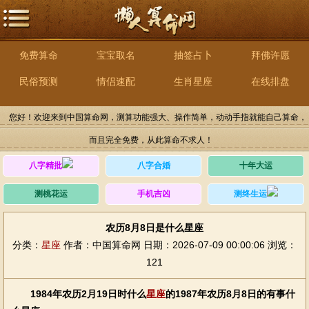
免费算命
宝宝取名
抽签占卜
拜佛许愿
民俗预测
情侣速配
生肖星座
在线排盘
您好！欢迎来到中国算命网，测算功能强大、操作简单，动动手指就能自己算命，
而且完全免费，从此算命不求人！
八字精批
八字合婚
十年大运
测桃花运
手机吉凶
测终生运
农历8月8日是什么星座
分类：
星座
作者：中国算命网
日期：2026-07-09 00:00:06
浏览：
121
1984年农历2月19日时什么
星座
的1987年农历8月8日的有事什