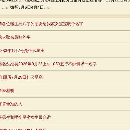
20金牛座04/2105。感觉很是开心哈旧历农历出生月份星座名称：12月7日1
日。。。娵訾3月6日4月4日。。
请各位懂生辰八字的朋友给我家女宝宝取个名字
缺火取名最好的字
1983年1月7号是什么星座
起名父姓吴2026年9月23上午1050五行不缺贵求一名字
9年阴历7月25日什么星座
星座相貌
有算命准的人
座男生和哪个星座女生最合适