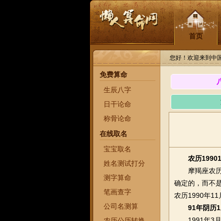
首页
您好！欢迎来到中
免费算命
生辰八字
日干论命
称骨论命
在线取名
宝宝取名
农历1990
姓名测试打分
摩羯座农历19
测字算命
确定的，而不是
笔画查字
农历1990年1
公司名测算
91年阴历
1991年3月
农历公历转换