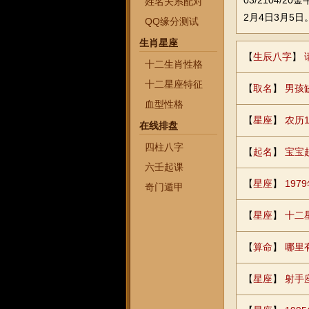
03/2104/
姓名关系配对
2月4日3月5
QQ缘分测试
生肖星座
【
生辰八字
】
十二生肖性格
十二星座特征
【
取名
】
男孩
血型性格
【
星座
】
农历
在线排盘
四柱八字
【
起名
】
宝宝
六壬起课
【
星座
】
197
奇门遁甲
【
星座
】
十二
【
算命
】
哪里
【
星座
】
射手