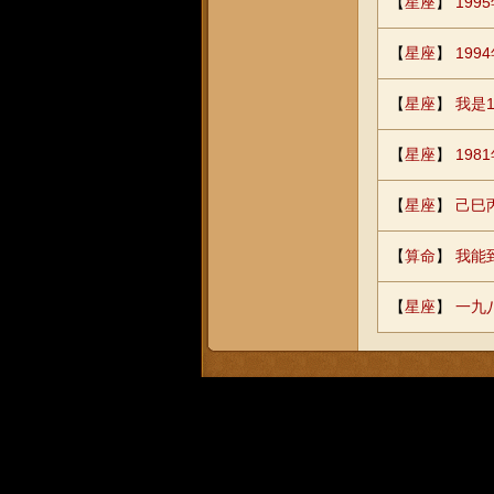
【
星座
】
199
【
星座
】
19
【
星座
】
我是
【
星座
】
19
【
星座
】
己巳
【
算命
】
我能
【
星座
】
一九