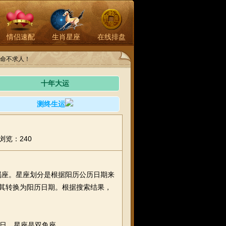
情侣速配
生肖星座
在线排盘
命不求人！
十年大运
测终生运
浏览：240
摩羯座。星座划分是根据阳历公历日期来
将其转换为阳历日期。根据搜索结果，
期日，星座是双鱼座。