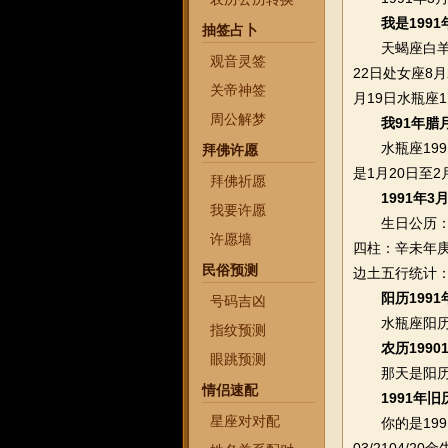
我是199
抽签占卜
天蝎座白羊座3月
观音灵签
22日处女座8月
关帝神签
月19日水瓶座1
周公解梦
我91年腊
水瓶座1991
拜佛许愿
是1月20日至
拜佛祈愿
1991年
我要许愿
生日公历：19
许愿墙
四柱：辛未年
民俗预测
边土五行统计：
阳历199
号码吉凶
水瓶座阳历1月
指纹预测
农历1990
眼跳预测
那天是阳历1
情侣速配
1991年
星座对对配
你的是1991