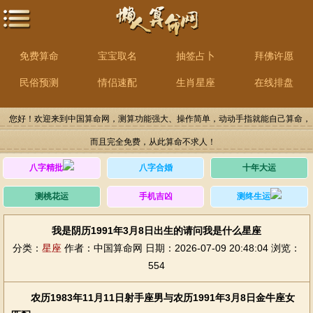
免费算命
宝宝取名
抽签占卜
拜佛许愿
民俗预测
情侣速配
生肖星座
在线排盘
您好！欢迎来到中国算命网，测算功能强大、操作简单，动动手指就能自己算命，
而且完全免费，从此算命不求人！
八字精批
八字合婚
十年大运
测桃花运
手机吉凶
测终生运
我是阴历1991年3月8日出生的请问我是什么星座
分类：
星座
作者：中国算命网
日期：2026-07-09 20:48:04
浏览：
554
农历1983年11月11日射手座男与农历1991年3月8日金牛座女