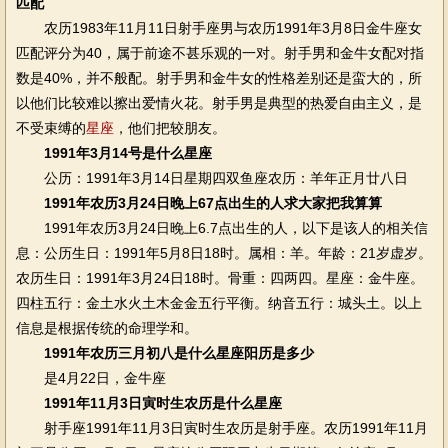
匹配
农历1983年11月11日射手座男与农历1991年3月8日金牛座女
匹配评分为40，属于前途不甚乐观的一对。射手男和金牛女配对指
数是40%，并不般配。射手男和金牛女的性格差别还是蛮大的，所
以他们比较难以擦出爱情火花。射手男是典型的热爱自由主义，是
不受束缚的
星座
，他们把较朋友。
1991年3月14号是什么星座
公历：1991年3月14日星期四双鱼座农历：羊年正月廿八日
1991年农历3月24日晚上67点出生的人求大家把我算算
1991年农历3月24日晚上6.7点出生的人，以下是该人的相关信
息：公历生日：1991年5月8日18时。属相：羊。年龄：21岁虚岁。
农历生日：1991年3月24日18时。骨重：四两四。星座：金牛座。
四柱五行：金土水火土木金金五行平衡。纳音五行：城头土。以上
信息是根据传统的命理学和。
1991年农历三月初八是什么星座阳历是多少
是4月22日，金牛座
1991年11月3日寅时生农历是什么星座
射手座1991年11月3日寅时生农历是射手座。农历1991年11月