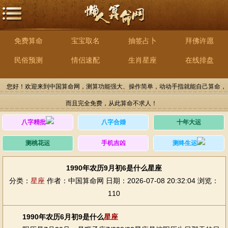
免费算命
宝宝取名
抽签占卜
拜佛许愿
民俗预测
情侣速配
生肖星座
在线排盘
您好！欢迎来到中国算命网，测算功能强大、操作简单，动动手指就能自己算命，
而且完全免费，从此算命不求人！
八字精批
八字合婚
十年大运
测桃花运
手机吉凶
测终生运
1990年农历9月初6是什么星座
分类：
星座
作者：中国算命网
日期：2026-07-08 20:32:04
浏览：
110
1990年农历6月初9是什么
星座